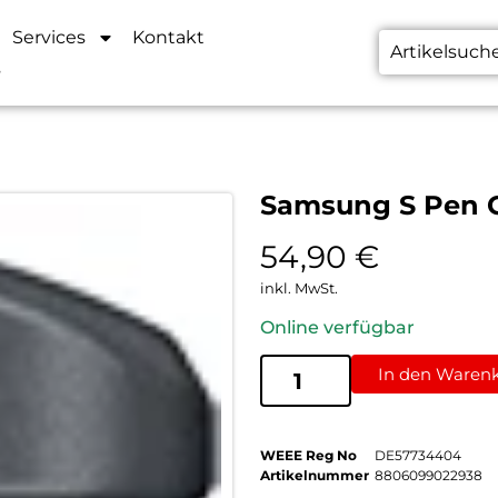
Services
Kontakt
s
Samsung S Pen G
54,90
€
inkl. MwSt.
Online verfügbar
In den Waren
WEEE Reg No
DE57734404
Artikelnummer
8806099022938