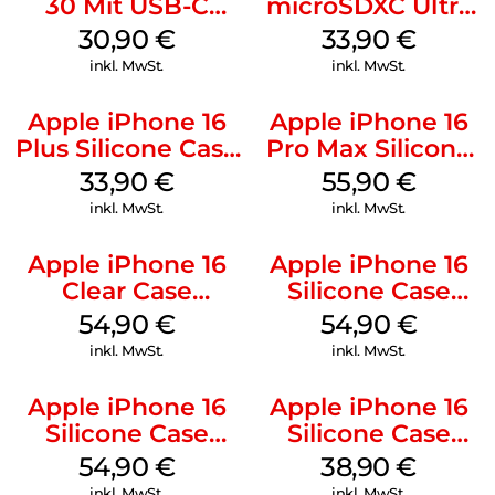
30 Mit USB-C
microSDXC Ultra
Kabel Weiß
128 GB + Adapter
30,90
€
33,90
€
Mobile
inkl. MwSt.
inkl. MwSt.
Apple iPhone 16
Apple iPhone 16
Plus Silicone Case
Pro Max Silicone
MagSafe Lake
Case MagSafe
33,90
€
55,90
€
Green
Stone Gray
inkl. MwSt.
inkl. MwSt.
Apple iPhone 16
Apple iPhone 16
Clear Case
Silicone Case
MagSafe
MagSafe Black
54,90
€
54,90
€
Transparent
inkl. MwSt.
inkl. MwSt.
Apple iPhone 16
Apple iPhone 16
Silicone Case
Silicone Case
MagSafe Lake
MagSafe
54,90
€
38,90
€
Green
Ultramarine
inkl. MwSt.
inkl. MwSt.