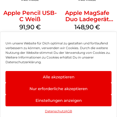
Apple Pencil USB-
Apple MagSafe
C Weiß
Duo Ladegerät
Weiß
91,90
€
148,90
€
inkl. MwSt.
inkl. MwSt.
Um unsere Website für Dich optimal zu gestalten und fortlaufend
verbessern zu können, verwenden wir Cookies. Durch die weitere
Nutzung der Website stimmst Du der Verwendung von Cookies zu.
Weitere Informationen zu Cookies erhältst Du in unserer
Impressum
Datenschutzerklärung.
AGB
Alle akzeptieren
Datenschutz
Nur erforderliche akzeptieren
Vertrag widerrufen
Einstellungen anzeigen
Hinweis zur Batterieentsorgung
Newsletter
Datenschutz
AGB