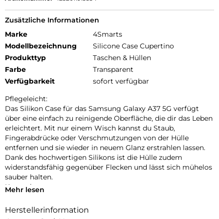
Zusätzliche Informationen
Marke
4Smarts
Modellbezeichnung
Silicone Case Cupertino
Produkttyp
Taschen & Hüllen
Farbe
Transparent
Verfügbarkeit
sofort verfügbar
Pflegeleicht:
Das Silikon Case für das Samsung Galaxy A37 5G verfügt
über eine einfach zu reinigende Oberfläche, die dir das Leben
erleichtert. Mit nur einem Wisch kannst du Staub,
Fingerabdrücke oder Verschmutzungen von der Hülle
entfernen und sie wieder in neuem Glanz erstrahlen lassen.
Dank des hochwertigen Silikons ist die Hülle zudem
widerstandsfähig gegenüber Flecken und lässt sich mühelos
sauber halten.
Kratzschutz:
Mehr lesen
Unser Samsung Galaxy A37 5G Case bietet erhöhte Kanten
und einen Innenfutter aus Mikrofaser, um Kratzer auf dem
Herstellerinformation
Display und dem Gehäuse effektiv zu verhindern. Die