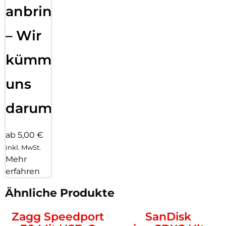
anbringen
– Wir
kümmern
uns
darum!
ab 5,00 €
inkl. MwSt.
Mehr
erfahren
Ähnliche Produkte
Zagg Speedport
SanDisk