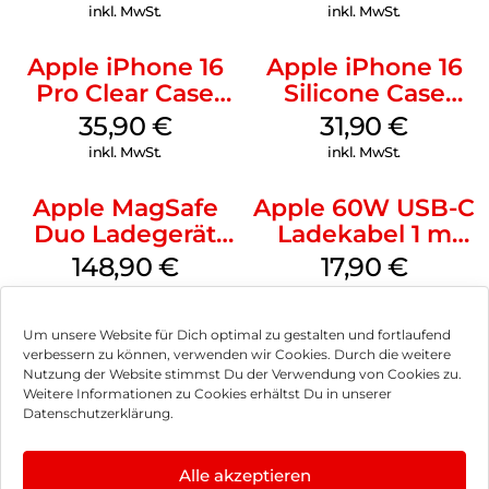
Green
inkl. MwSt.
inkl. MwSt.
Apple iPhone 16
Apple iPhone 16
Pro Clear Case
Silicone Case
MagSafe
MagSafe Fuchsia
35,90
€
31,90
€
Transparent
inkl. MwSt.
inkl. MwSt.
Apple MagSafe
Apple 60W USB-C
Duo Ladegerät
Ladekabel 1 m
Weiß
Weiß
148,90
€
17,90
€
inkl. MwSt.
inkl. MwSt.
Um unsere Website für Dich optimal zu gestalten und fortlaufend
verbessern zu können, verwenden wir Cookies. Durch die weitere
Nutzung der Website stimmst Du der Verwendung von Cookies zu.
Weitere Informationen zu Cookies erhältst Du in unserer
Impressum
Datenschutzerklärung.
AGB
Alle akzeptieren