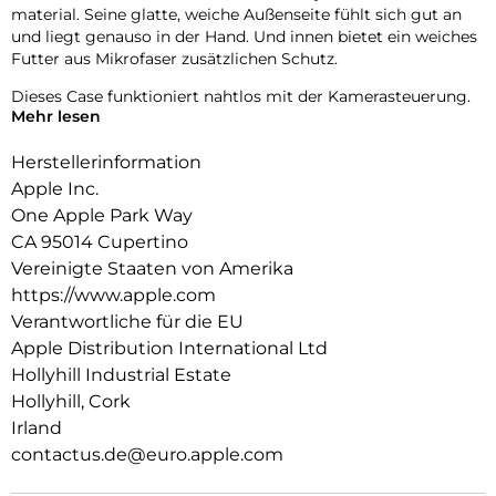
material. Seine glatte, weiche Außenseite fühlt sich gut an
und liegt genauso in der Hand. Und innen bietet ein weiches
Futter aus Mikrofaser zusätzlichen Schutz.
Dieses Case funktioniert nahtlos mit der Kamera­steuerung.
Mehr lesen
Es hat eine Saphir­kappe mit einer leitenden Schicht, die die
Bewegungen deines Fingers auf dem Case zur Kamera­
Herstellerinformation
steuerung erkennen kann.
Apple Inc.
Mit integrierten Magneten, die sich perfekt am iPhone 16 Pro
One Apple Park Way
ausrichten, hält das Case ganz einfach und sorgt für
CA 95014 Cupertino
schnelleres kabel­loses Laden. Lass dein iPhone beim Laden
einfach im Case und docke dein MagSafe Ladegerät an oder
Vereinigte Staaten von Amerika
leg es auf dein Qi2 oder Qi zertifiziertes Ladegerät.
https://www.apple.com
Verantwortliche für die EU
Wie jedes von Apple entwickelte Case durchläuft es im Laufe
Apple Distribution International Ltd
des Design‑ und Fertigungs­prozesses Tausende von
Teststunden. Deshalb sieht es nicht nur großartig aus,
Hollyhill Industrial Estate
sondern ist auch dafür gemacht, dein iPhone vor Kratzern
Hollyhill, Cork
und bei Stürzen zu schützen.
Irland
contactus.de@euro.apple.com