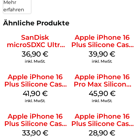
Mehr
erfahren
Ähnliche Produkte
SanDisk
Apple iPhone 16
microSDXC Ultra
Plus Silicone Case
128 GB + Adapter
MagSafe Plum
36,90
€
39,90
€
Mobile
inkl. MwSt.
inkl. MwSt.
Apple iPhone 16
Apple iPhone 16
Plus Silicone Case
Pro Max Silicone
MagSafe Stone
Case MagSafe
41,90
€
45,90
€
Gray
Ultramarine
inkl. MwSt.
inkl. MwSt.
Apple iPhone 16
Apple iPhone 16
Plus Silicone Case
Plus Silicone Case
MagSafe Lake
MagSafe Black
33,90
€
28,90
€