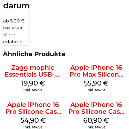
darum!
ab 5,00 €
inkl. MwSt.
Mehr
erfahren
Ähnliche Produkte
Zagg mophie
Apple iPhone 16
Essentials USB-C-
Pro Max Silicone
20W Charger PD
Case MagSafe
19,90
€
55,90
€
Weiß
Stone Gray
inkl. MwSt.
inkl. MwSt.
Apple iPhone 16
Apple iPhone 16
Pro Silicone Case
Pro Silicone Case
MagSafe Black
MagSafe Stone
54,90
€
60,90
€
Gray
inkl. MwSt.
inkl. MwSt.