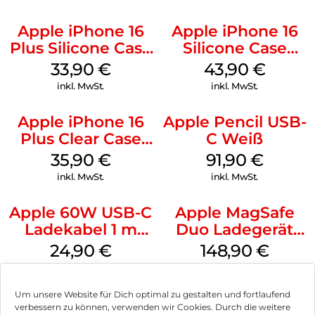
Apple iPhone 16
Apple iPhone 16
Plus Silicone Case
Silicone Case
MagSafe Lake
MagSafe Plum
33,90
€
43,90
€
Green
inkl. MwSt.
inkl. MwSt.
Apple iPhone 16
Apple Pencil USB-
Plus Clear Case
C Weiß
MagSafe
35,90
€
91,90
€
Transparent
inkl. MwSt.
inkl. MwSt.
Apple 60W USB-C
Apple MagSafe
Ladekabel 1 m
Duo Ladegerät
Weiß
Weiß
24,90
€
148,90
€
inkl. MwSt.
inkl. MwSt.
Um unsere Website für Dich optimal zu gestalten und fortlaufend
verbessern zu können, verwenden wir Cookies. Durch die weitere