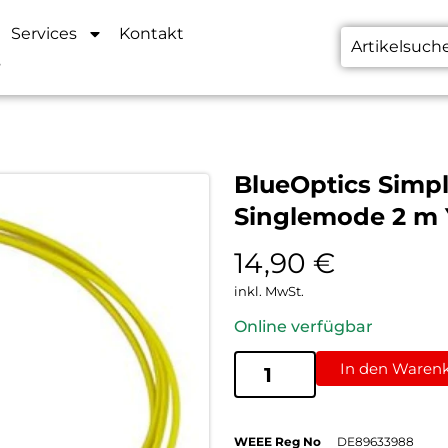
Services
Kontakt
s
BlueOptics Simp
Singlemode 2 m 
14,90
€
inkl. MwSt.
Online verfügbar
In den Waren
WEEE Reg No
DE89633988