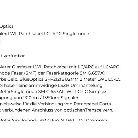
Optics
lex LWL Patchkabel LC- APC Singlemode
l
rt verfügbar
eter Glasfaser LWL Patchkabel mit LC/APC auf LC/APC
ode Faser (SMF) der Faserkategorie SM G.657.A1
Farbe Gelb. BlueOptics SFP2121BU2MM 2 Meter LWL LC-LC
bel haben eine ammwidrige LSZH Ummantelung.
eterSinglemode SM G.657.A1 LWL LC-LC Simplex
ragung von 1310nm / 1550nm Signalen
pielsweise für die Verbindung von Patchpanel Ports
 verbundenen Anschluss von optischenTransceivern.
eter Singlemode SM G.657.A1 LWL LC-LC Simplex
ungswert von 0,4dB proKilometer, eine geringe
) und eine hohe Rückussdämpfung (Return Loss). Eine