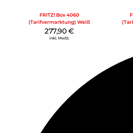
FRITZ! Box 4060
F
(Tarifvermarktung) Weiß
(Tar
277,90
€
inkl. MwSt.