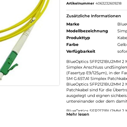
Artikelnummer
4063232609218
Zusätzliche Informationen
Marke
Blue
Modellbezeichnung
Simp
Produkttyp
Kabe
Farbe
Gelb
Verfügbarkeit
sofo
BlueOptics SFP2121BU2MM 2 M
Simplex Anschluss undSinglem
(Fasertyp E9/125µm), in der 
SM G.657.A1 Simplex Patchka
BlueOptics SFP2121BU2MM 2 M
Patchkabel sind für die Übert
ausgelegt und eignen sichbeis
untereinander oder dem damit
BlueOptics SFP2121BU2MM 2 M
Mehr lesen
Patchkabel haben einen Dämpf
Eingangsdämpfung (Input Loss