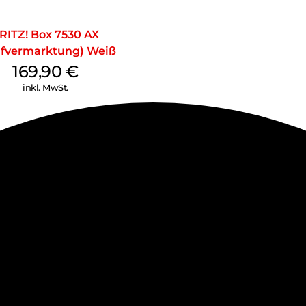
RITZ! Box 7530 AX
ifvermarktung) Weiß
169,90
€
inkl. MwSt.