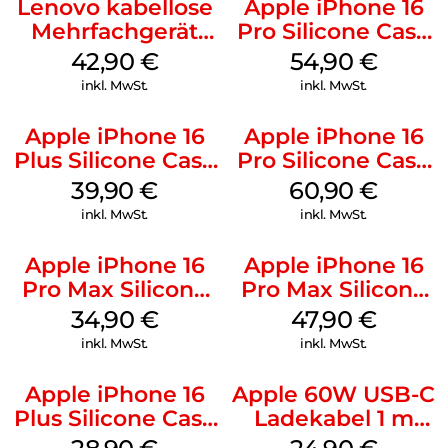
Lenovo kabellose
Apple iPhone 16
Mehrfachgerät
Pro Silicone Case
Luna Grey
MagSafe Black
42,90
€
54,90
€
inkl. MwSt.
inkl. MwSt.
Apple iPhone 16
Apple iPhone 16
Plus Silicone Case
Pro Silicone Case
MagSafe Plum
MagSafe Stone
39,90
€
60,90
€
Gray
inkl. MwSt.
inkl. MwSt.
Apple iPhone 16
Apple iPhone 16
Pro Max Silicone
Pro Max Silicone
Case MagSafe
Case MagSafe
34,90
€
47,90
€
Denim
Black
inkl. MwSt.
inkl. MwSt.
Apple iPhone 16
Apple 60W USB-C
Plus Silicone Case
Ladekabel 1 m
MagSafe Black
Weiß