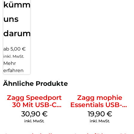
kümmern
uns
darum!
ab 5,00 €
inkl. MwSt.
Mehr
erfahren
Ähnliche Produkte
Zagg Speedport
Zagg mophie
30 Mit USB-C
Essentials USB-C-
Kabel Weiß
20W Charger PD
30,90
€
19,90
€
Weiß
inkl. MwSt.
inkl. MwSt.