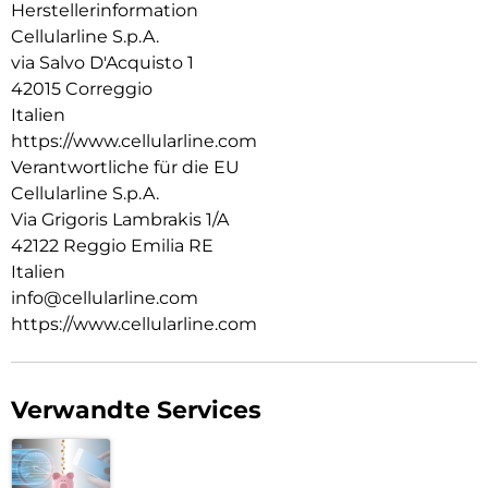
99,9% des Bakterienwachstums auf der Oberfläche der Hülle
Herstellerinformation
verhindert, und fortlaufend aktiv bleibt, da sie in das Material
Cellularline S.p.A.
der Tetra Force Strong Guard integriert ist.
via Salvo D'Acquisto 1
42015 Correggio
Italien
https://www.cellularline.com
Verantwortliche für die EU
Cellularline S.p.A.
Via Grigoris Lambrakis 1/A
42122 Reggio Emilia RE
Italien
info@cellularline.com
https://www.cellularline.com
Verwandte Services