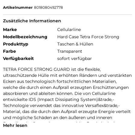
Artikelnummer
8018080492778
Zusätzliche Informationen
Marke
Cellularline
Modellbezeichnung
Hard Case Tetra Force Strong
Produkttyp
Taschen & Hüllen
Farbe
Transparent
Verfügbarkeit
sofort verfügbar
TETRA FORCE STRONG GUARD ist die flexible,
ultraschützende Hülle mit erhöhten Rändern und verstärkten
Ecken aus technologisch fortschrittlichen Materialien,
welche die durch einen Aufprall erzeugten Erschütterungen
absorbieren und ableiten können. Die von Cellularline
entwickelte IDS (Impact Dissipating System)&trade,-
Technologie verwendet das innovative Versaflex&trade,-
Material, das die durch den Aufprall erzeugte Energie verteilt
und mögliche Schäden an den äußeren und inneren
Bauteilen des Smartphones vermeidet. Es wird mit der
Mehr lesen
antibakteriellen Microban-Technologie kombiniert, die bis zu