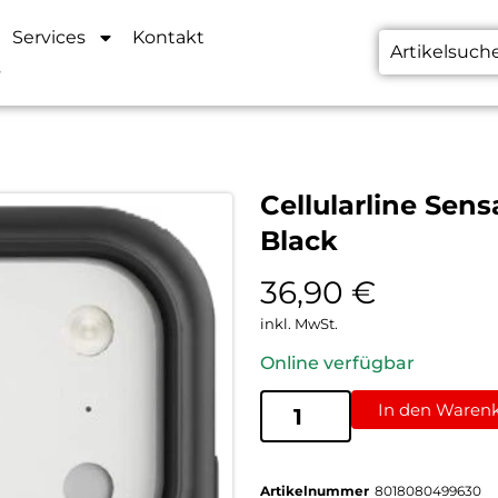
Services
Kontakt
s
Cellularline Sen
Black
36,90
€
inkl. MwSt.
Online verfügbar
In den Waren
Artikelnummer
8018080499630