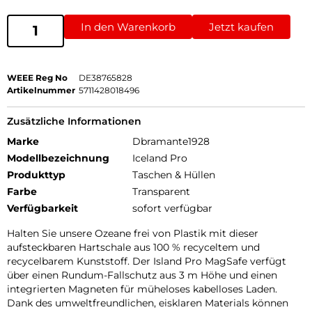
In den Warenkorb
Jetzt kaufen
WEEE Reg No
DE38765828
Artikelnummer
5711428018496
Zusätzliche Informationen
Marke
Dbramante1928
Modellbezeichnung
Iceland Pro
Produkttyp
Taschen & Hüllen
Farbe
Transparent
Verfügbarkeit
sofort verfügbar
Halten Sie unsere Ozeane frei von Plastik mit dieser
aufsteckbaren Hartschale aus 100 % recyceltem und
recycelbarem Kunststoff. Der Island Pro MagSafe verfügt
über einen Rundum-Fallschutz aus 3 m Höhe und einen
integrierten Magneten für müheloses kabelloses Laden.
Dank des umweltfreundlichen, eisklaren Materials können