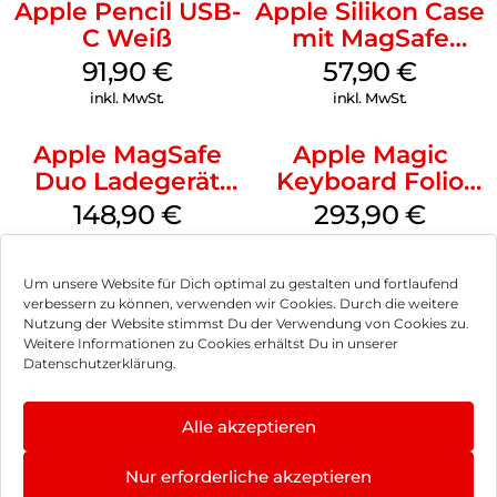
Apple Pencil USB-
Apple Silikon Case
C Weiß
mit MagSafe
iPhone 14 Pro
91,90
€
57,90
€
(PRODUCT)RED
inkl. MwSt.
inkl. MwSt.
Apple MagSafe
Apple Magic
Duo Ladegerät
Keyboard Folio
Weiß
iPad 10.9″ (10.Gen.)
148,90
€
293,90
€
Weiß
inkl. MwSt.
inkl. MwSt.
Um unsere Website für Dich optimal zu gestalten und fortlaufend
verbessern zu können, verwenden wir Cookies. Durch die weitere
Nutzung der Website stimmst Du der Verwendung von Cookies zu.
Weitere Informationen zu Cookies erhältst Du in unserer
Impressum
Datenschutzerklärung.
AGB
Alle akzeptieren
Datenschutz
Nur erforderliche akzeptieren
Vertrag widerrufen