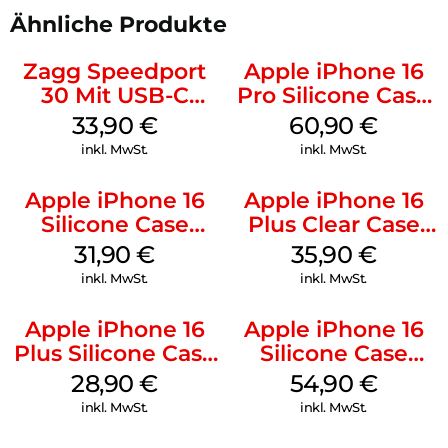
Ähnliche Produkte
Zagg Speedport
Apple iPhone 16
30 Mit USB-C
Pro Silicone Case
Kabel Weiß
MagSafe Stone
33,90
€
60,90
€
Gray
inkl. MwSt.
inkl. MwSt.
Apple iPhone 16
Apple iPhone 16
Silicone Case
Plus Clear Case
MagSafe Fuchsia
MagSafe
31,90
€
35,90
€
Transparent
inkl. MwSt.
inkl. MwSt.
Apple iPhone 16
Apple iPhone 16
Plus Silicone Case
Silicone Case
MagSafe Black
MagSafe Lake
28,90
€
54,90
€
Green
inkl. MwSt.
inkl. MwSt.