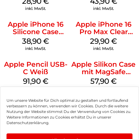
28,90
€
43,90
€
inkl. MwSt.
inkl. MwSt.
Apple iPhone 16
Apple iPhone 16
Silicone Case
Pro Max Clear
MagSafe
Case MagSafe
38,90
€
29,90
€
Ultramarine
Transparent
inkl. MwSt.
inkl. MwSt.
Apple Pencil USB-
Apple Silikon Case
C Weiß
mit MagSafe
iPhone 14 Pro
91,90
€
57,90
€
(PRODUCT)RED
inkl. MwSt.
inkl. MwSt.
Um unsere Website für Dich optimal zu gestalten und fortlaufend
verbessern zu können, verwenden wir Cookies. Durch die weitere
Nutzung der Website stimmst Du der Verwendung von Cookies zu.
Weitere Informationen zu Cookies erhältst Du in unserer
Impressum
Datenschutzerklärung.
AGB