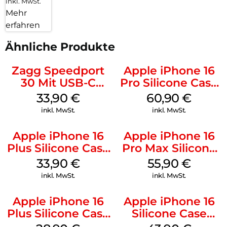
inkl. MwSt.
Mehr
erfahren
Ähnliche Produkte
Zagg Speedport
Apple iPhone 16
30 Mit USB-C
Pro Silicone Case
Kabel Weiß
MagSafe Stone
33,90
€
60,90
€
Gray
inkl. MwSt.
inkl. MwSt.
Apple iPhone 16
Apple iPhone 16
Plus Silicone Case
Pro Max Silicone
MagSafe Lake
Case MagSafe
33,90
€
55,90
€
Green
Stone Gray
inkl. MwSt.
inkl. MwSt.
Apple iPhone 16
Apple iPhone 16
Plus Silicone Case
Silicone Case
MagSafe Black
MagSafe Plum