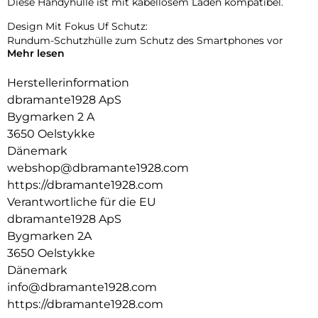
Diese Handyhülle ist mit kabellosem Laden kompatibel.
Design Mit Fokus Uf Schutz:
Rundum-Schutzhülle zum Schutz des Smartphones vor
Mehr lesen
Beschädigungen.
Herstellerinformation
dbramante1928 ApS
Bygmarken 2 A
3650 Oelstykke
Dänemark
webshop@dbramante1928.com
https://dbramante1928.com
Verantwortliche für die EU
dbramante1928 ApS
Bygmarken 2A
3650 Oelstykke
Dänemark
info@dbramante1928.com
https://dbramante1928.com