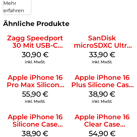
Mehr
erfahren
Ähnliche Produkte
Zagg Speedport
SanDisk
30 Mit USB-C
microSDXC Ultra
Kabel Weiß
128 GB + Adapter
30,90
€
33,90
€
Mobile
inkl. MwSt.
inkl. MwSt.
Apple iPhone 16
Apple iPhone 16
Pro Max Silicone
Plus Silicone Case
Case MagSafe
MagSafe Denim
55,90
€
38,90
€
Stone Gray
inkl. MwSt.
inkl. MwSt.
Apple iPhone 16
Apple iPhone 16
Silicone Case
Clear Case
MagSafe
MagSafe
38,90
€
54,90
€