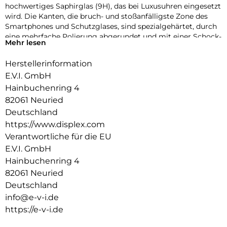
hochwertiges Saphirglas (9H), das bei Luxusuhren eingesetzt
wird. Die Kanten, die bruch- und stoßanfälligste Zone des
Smartphones und Schutzglases, sind spezialgehärtet, durch
eine mehrfache Polierung abgerundet und mit einer Schock-
Mehr lesen
absorbierenden Kante (bei Full Cover Schutzgläsern)
veredelt. Durch dieses aufwendige Produktionsverfahren
Herstellerinformation
wird das Schutzglas extrem widerstandsfähig gegen
E.V.I. GmbH
Schläge, Stöße und Bruch und ist zugleich besonders
angenehm bei der Nutzung.
Hainbuchenring 4
82061 Neuried
Hüllenfreundlich
Deutschland
Unser Displex Schutzglas wird bis auf 5/100 mm genau auf
https://www.displex.com
die Smartphone Konturen gefertigt und passt somit perfekt
auf Ihr Smartphone. Außerdem ist die Schutzfolie ultradünn.
Verantwortliche für die EU
Somit lassen sich alle handelsüblichen Schutzhüllen & Cases
E.V.I. GmbH
mit der Panzerglasfolie benutzen. Durch einen kombinierten
Hainbuchenring 4
Schutz aus Displex Tempered Glass und Ihrer Lieblingshülle
82061 Neuried
wird Ihr Smartphone rundum optimal geschützt.
Deutschland
Anti Fingerprint
info@e-v-i.de
Die oberste Schicht unserer 4-Layer Technology besteht aus
https://e-v-i.de
einem High-Tech Plasma Coating. Die hydro- und oleophobe
Anti-Fingerprint-Beschichtung ist fett- und