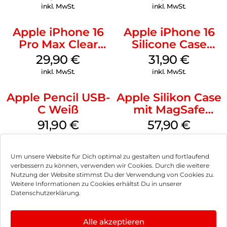
Ultramarine
Transparent
inkl. MwSt.
inkl. MwSt.
Apple iPhone 16
Apple iPhone 16
Pro Max Clear
Silicone Case
Case MagSafe
MagSafe Fuchsia
29,90
€
31,90
€
Transparent
inkl. MwSt.
inkl. MwSt.
Apple Pencil USB-
Apple Silikon Case
C Weiß
mit MagSafe
iPhone 14 Pro
91,90
€
57,90
€
(PRODUCT)RED
inkl. MwSt.
inkl. MwSt.
Um unsere Website für Dich optimal zu gestalten und fortlaufend
verbessern zu können, verwenden wir Cookies. Durch die weitere
Nutzung der Website stimmst Du der Verwendung von Cookies zu.
Weitere Informationen zu Cookies erhältst Du in unserer
Impressum
Datenschutzerklärung.
AGB
Alle akzeptieren