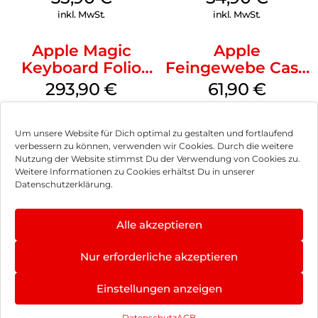
Transparent
inkl. MwSt.
inkl. MwSt.
Apple Magic
Apple
Keyboard Folio
Feingewebe Case
iPad 10.9″ (10.Gen.)
iPhone 15 Pro
293,90
€
61,90
€
Weiß
MagSafe Schwarz
inkl. MwSt.
inkl. MwSt.
Um unsere Website für Dich optimal zu gestalten und fortlaufend
verbessern zu können, verwenden wir Cookies. Durch die weitere
Nutzung der Website stimmst Du der Verwendung von Cookies zu.
Weitere Informationen zu Cookies erhältst Du in unserer
Impressum
Datenschutzerklärung.
AGB
Alle akzeptieren
Datenschutz
Nur erforderliche akzeptieren
Vertrag widerrufen
Einstellungen anzeigen
Hinweis zur Batterieentsorgung
Newsletter
Datenschutz
AGB