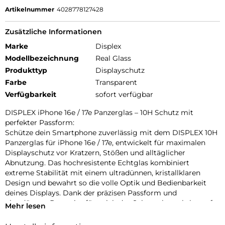
Artikelnummer
4028778127428
Zusätzliche Informationen
Marke
Displex
Modellbezeichnung
Real Glass
Produkttyp
Displayschutz
Farbe
Transparent
Verfügbarkeit
sofort verfügbar
DISPLEX iPhone 16e / 17e Panzerglas – 10H Schutz mit
perfekter Passform:
Schütze dein Smartphone zuverlässig mit dem DISPLEX 10H
Panzerglas für iPhone 16e / 17e, entwickelt für maximalen
Displayschutz vor Kratzern, Stößen und alltäglicher
Abnutzung. Das hochresistente Echtglas kombiniert
extreme Stabilität mit einem ultradünnen, kristallklaren
Design und bewahrt so die volle Optik und Bedienbarkeit
deines Displays. Dank der präzisen Passform und
ultradünnen Bauweise fügt sich das Schutzglas nahtlos auf
Mehr lesen
dein iPhone ein und bleibt vollständig kompatibel mit allen
gängigen Handyhüllen. Mit dem EASY-ON MountMaster