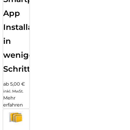
du es nur noch aufsetzen musst. Einfach auflegen, Lasche
ziehen, ansaugen lassen, abnehmen – und schon sitzt das
App
Panzerglas in nur 3 Sekunden perfekt, blasenfrei und exakt
ausgerichtet auf deinem Display. Die intelligente
Installation
Montagehilfe sorgt dabei für eine präzise Positionierung,
reduziert Staubpartikel und verhindert ein Verrutschen. Dank
der intuitiven Anwendung gelingt die Installation garantiert
in
auch ohne Erfahrung.
wenigen
Schritten
ab 5,00 €
inkl. MwSt.
Mehr
erfahren