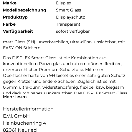
Marke
Displex
Modellbezeichnung
Smart Glass
Produkttyp
Displayschutz
Farbe
Transparent
Verfügbarkeit
sofort verfügbar
mart Glass (9H), unzerbrechlich, ultra-dünn, unsichtbar, mit
EASY-ON Stickern
Das DISPLEX Smart Glass ist die Kombination aus
konventionellem Panzerglas und extrem dünner, flexibler,
unzerbrechlicher Premium-Schutzfolie. Mit einer
Oberflächenhärte von 9H bietet es einen sehr guten Schutz
gegen Kratzer und andere Schäden. Zugleich ist es mit
0,3mm ultra-dünn, widerstandsfähig, flexibel bzw. biegsam
und dadurch nahezu unkaputtbar. Das DISPLEX Smart Glass
Mehr lesen
wird mit modernster Lasertechnologie in unserer
Produktion In Straubing gefertigt und exakt an die Kontur
Herstellerinformation
des Smartphone Displays angepasst – Made in Germany. Die
E.V.I. GmbH
uneingeschränkte Funktionalität, Farbbrillanz und
Hüllenkompatibilität sind selbstverständlich garantiert.
Hainbuchenring 4
82061 Neuried