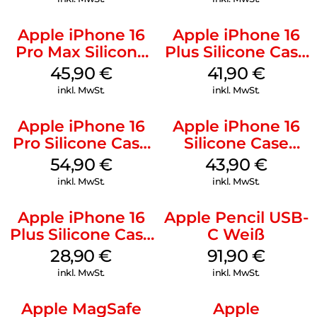
Apple iPhone 16
Apple iPhone 16
Pro Max Silicone
Plus Silicone Case
Case MagSafe
MagSafe Stone
45,90
€
41,90
€
Ultramarine
Gray
inkl. MwSt.
inkl. MwSt.
Apple iPhone 16
Apple iPhone 16
Pro Silicone Case
Silicone Case
MagSafe Black
MagSafe Plum
54,90
€
43,90
€
inkl. MwSt.
inkl. MwSt.
Apple iPhone 16
Apple Pencil USB-
Plus Silicone Case
C Weiß
MagSafe Black
28,90
€
91,90
€
inkl. MwSt.
inkl. MwSt.
Apple MagSafe
Apple