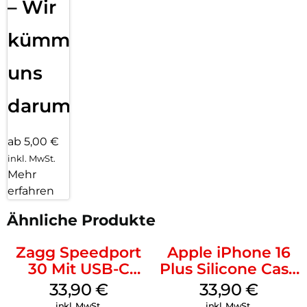
– Wir
kümmern
uns
darum!
ab 5,00 €
inkl. MwSt.
Mehr
erfahren
Ähnliche Produkte
Zagg Speedport
Apple iPhone 16
30 Mit USB-C
Plus Silicone Case
Kabel Weiß
MagSafe Lake
33,90
€
33,90
€
Green
inkl. MwSt.
inkl. MwSt.