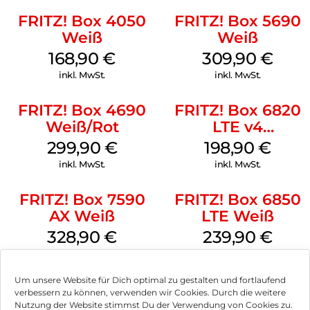
Plattform für vernetzte MultimediaAnwendungen wie IPTV,
FRITZ! Box 4050
FRITZ! Box 5690
Video on Demand oder Streaming. Dabei bleibt die
FRITZ!Box 7530 AX dank mehrerer Eco-Mode-Automatismen
Weiß
Weiß
stets sehr sparsam im Verbrauch (~ 6 Watt).
168,90
€
309,90
€
inkl. MwSt.
inkl. MwSt.
FRITZ! Box 4690
FRITZ! Box 6820
Weiß/Rot
LTE v4
(Tarifvermarktung
299,90
€
198,90
€
Weiß
inkl. MwSt.
inkl. MwSt.
FRITZ! Box 7590
FRITZ! Box 6850
AX Weiß
LTE Weiß
328,90
€
239,90
€
inkl. MwSt.
inkl. MwSt.
Um unsere Website für Dich optimal zu gestalten und fortlaufend
verbessern zu können, verwenden wir Cookies. Durch die weitere
Nutzung der Website stimmst Du der Verwendung von Cookies zu.