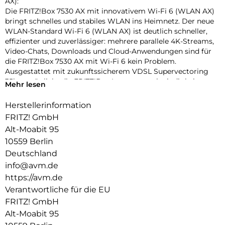
AX):
Die FRITZ!Box 7530 AX mit innovativem Wi-Fi 6 (WLAN AX)
bringt schnelles und stabiles WLAN ins Heimnetz. Der neue
WLAN-Standard Wi-Fi 6 (WLAN AX) ist deutlich schneller,
effizienter und zuverlässiger: mehrere parallele 4K-Streams,
Video-Chats, Downloads und Cloud-Anwendungen sind für
die FRITZ!Box 7530 AX mit Wi-Fi 6 kein Problem.
Ausgestattet mit zukunftssicherem VDSL Supervectoring
35b ermöglicht die FRITZ!Box Internetgeschwindigkeiten
Mehr lesen
von bis zu 300 MBit/s. Gigabit-LAN, USB und die VoIP-
Telefonanlage mit DECTBasisstation sowie ein Anschluss für
Herstellerinformation
ein analoges Telefon komplettieren das vielseitige
FRITZ! GmbH
Kommunikationsangebot.
Alt-Moabit 95
Innovatives Wi-Fi 6 (WLAN AX) für ein Mesh-Heimnetz mit
10559 Berlin
vielen WLAN-Endgeräten:
Deutschland
Der neue Standard Wi-Fi 6 (WLAN AX) trägt der stetig
info@avm.de
wachsenden Zahl an WLAN-Geräten Rechnung. Durch
https://avm.de
Verringerung der Latenzzeiten und neues
Modulationsverfahren OFDMA mit QAM-1024 sorgt Wi-Fi 6
Verantwortliche für die EU
(WLAN AX) für einen schnellen und stabilen Datenfluss.
FRITZ! GmbH
Insgesamt steht eine Bandbreite von 1.800 MBit/s im 5-
Alt-Moabit 95
GHzBand und 600 MBit/s im 2,4-GHz-Band für viele parallele