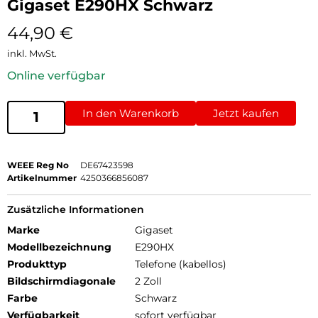
Gigaset E290HX Schwarz
44,90
€
inkl. MwSt.
Online verfügbar
In den Warenkorb
Jetzt kaufen
WEEE Reg No
DE67423598
Artikelnummer
4250366856087
Zusätzliche Informationen
Marke
Gigaset
Modellbezeichnung
E290HX
Produkttyp
Telefone (kabellos)
Bildschirmdiagonale
2 Zoll
Farbe
Schwarz
Verfügbarkeit
sofort verfügbar