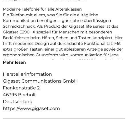
Moderne Telefonie für alle Altersklassen
Ein Telefon mit allem, was Sie für die alltägliche
Kommunikation benötigen – ganz ohne überflüssigen
Schnickschnack. Als Produkt der Gigaset life series ist das
Gigaset E290HX speziell für Menschen mit besonderen
Bedürfnissen beim Hören, Sehen und Tasten konzipiert. Hier
trifft modernes Design auf durchdachte Funktionalität: Mit
extra großen Tasten, einer gut ablesbaren Anzeige sowie der
ergonomischen Grundform wird Kommunikation für jede
Altersklasse angenehm. Das Mobilteil E290HX empfiehlt sich
Mehr lesen
zur direkten Verwendung mit allen DECT- und CATiq-
Routern sowie als Erweiterungs-Mobilteil für Gigaset-
Herstellerinformation
Systeme.
Gigaset Communications GmbH
Mehr Flexibilität dank IP-Technologie
Frankenstraße 2
Digital und internetbasiert, so geht Telefonieren heute. Mit
46395 Bocholt
dem neuen Telefonstandard „Voice over IP“ profitieren Sie
Deutschland
von zahlreichen Vorteilen, wie ausgezeichnete Klangqualität
https://www.gigaset.com
in HD, drei Rufnummern pro Anschluss und der Möglichkeit,
mehrere Gespräche gleichzeitig zu führen. Mit den
schnurlosen Gigaset HX Universal-Mobilteilen kosten Sie alle
Vorzüge der neuen Technologie voll aus. Kompatibel mit