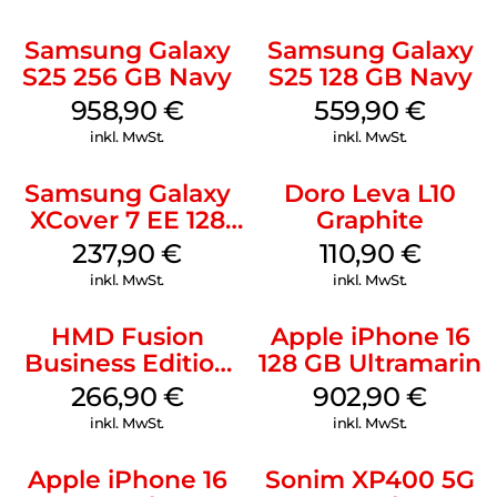
Samsung Galaxy
Samsung Galaxy
S25 256 GB Navy
S25 128 GB Navy
958,90
€
559,90
€
inkl. MwSt.
inkl. MwSt.
Samsung Galaxy
Doro Leva L10
XCover 7 EE 128
Graphite
GB Black
237,90
€
110,90
€
inkl. MwSt.
inkl. MwSt.
HMD Fusion
Apple iPhone 16
Business Edition
128 GB Ultramarin
256 GB Grey
266,90
€
902,90
€
inkl. MwSt.
inkl. MwSt.
Apple iPhone 16
Sonim XP400 5G