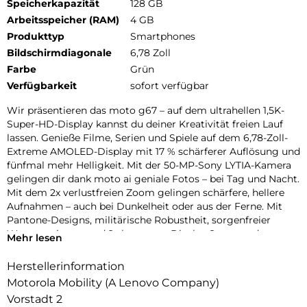
Speicherkapazität
128 GB
Arbeitsspeicher (RAM)
4 GB
Produkttyp
Smartphones
Bildschirmdiagonale
6,78 Zoll
Farbe
Grün
Verfügbarkeit
sofort verfügbar
Wir präsentieren das moto g67 – auf dem ultrahellen 1,5K-
Super-HD-Display kannst du deiner Kreativität freien Lauf
lassen. Genieße Filme, Serien und Spiele auf dem 6,78-Zoll-
Extreme AMOLED-Display mit 17 % schärferer Auflösung und
fünfmal mehr Helligkeit. Mit der 50-MP-Sony LYTIA-Kamera
gelingen dir dank moto ai geniale Fotos – bei Tag und Nacht.
Mit dem 2x verlustfreien Zoom gelingen schärfere, hellere
Aufnahmen – auch bei Dunkelheit oder aus der Ferne. Mit
Pantone-Designs, militärische Robustheit, sorgenfreier
Wasserresistenz und 2x besserem Display Sturz- und
Mehr lesen
Kratzfestigkeit bleibst du stylisch geschützt. Außerdem
erlebst du hohe 5G-Geschwindigkeiten, eine lange
Herstellerinformation
Akkulaufzeit mit TurboPower-Aufladen und immersives
Motorola Mobility (A Lenovo Company)
Audio über Stereo-Lautsprecher. Mit dem neuen moto g67
Vorstadt 2
erlebst du deine Kreativität in neuem Licht.