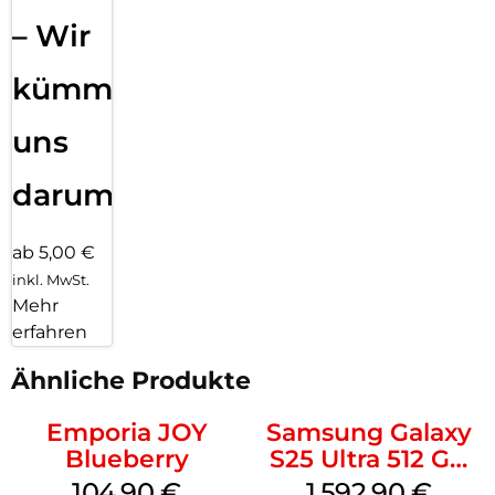
– Wir
kümmern
uns
darum!
ab 5,00 €
inkl. MwSt.
Mehr
erfahren
Ähnliche Produkte
Emporia JOY
Samsung Galaxy
Blueberry
S25 Ultra 512 GB
Titanium
104,90
€
1.592,90
€