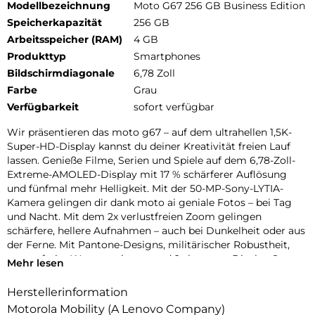
Modellbezeichnung
Moto G67 256 GB Business Edition
Speicherkapazität
256 GB
Arbeitsspeicher (RAM)
4 GB
Produkttyp
Smartphones
Bildschirmdiagonale
6,78 Zoll
Farbe
Grau
Verfügbarkeit
sofort verfügbar
Wir präsentieren das moto g67 – auf dem ultrahellen 1,5K-
Super-HD-Display kannst du deiner Kreativität freien Lauf
lassen. Genieße Filme, Serien und Spiele auf dem 6,78-Zoll-
Extreme-AMOLED-Display mit 17 % schärferer Auflösung
und fünfmal mehr Helligkeit. Mit der 50-MP-Sony-LYTIA-
Kamera gelingen dir dank moto ai geniale Fotos – bei Tag
und Nacht. Mit dem 2x verlustfreien Zoom gelingen
schärfere, hellere Aufnahmen – auch bei Dunkelheit oder aus
der Ferne. Mit Pantone-Designs, militärischer Robustheit,
sorgenfreier Wasserresistenz und 2x besserer Display-Sturz-
Mehr lesen
und Kratzfestigkeit bleibst du stylisch geschützt. Außerdem
erlebst du hohe 5G-Geschwindigkeiten, eine lange
Herstellerinformation
Akkulaufzeit mit TurboPower-Aufladen und immersives
Motorola Mobility (A Lenovo Company)