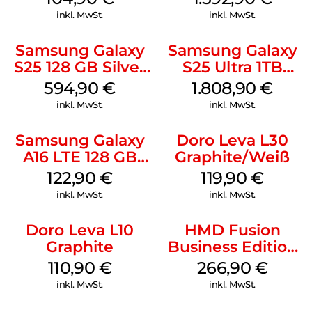
Whitesilver
inkl. MwSt.
inkl. MwSt.
Samsung Galaxy
Samsung Galaxy
S25 128 GB Silver
S25 Ultra 1TB
Shadow
Titanium Black
594,90
€
1.808,90
€
inkl. MwSt.
inkl. MwSt.
Samsung Galaxy
Doro Leva L30
A16 LTE 128 GB
Graphite/Weiß
Black
122,90
€
119,90
€
inkl. MwSt.
inkl. MwSt.
Doro Leva L10
HMD Fusion
Graphite
Business Edition
256 GB Grey
110,90
€
266,90
€
inkl. MwSt.
inkl. MwSt.