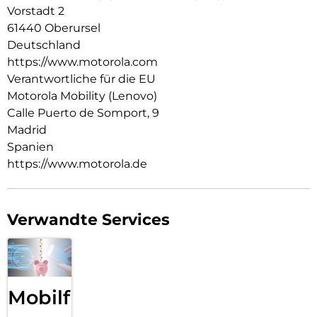
Audio über Stereo-Lautsprecher. Mit dem neuen moto g67
Vorstadt 2
erlebst du deine Kreativität in neuem Licht.
61440 Oberursel
Deutschland
https://www.motorola.com
Verantwortliche für die EU
Motorola Mobility (Lenovo)
Calle Puerto de Somport, 9
Madrid
Spanien
https://www.motorola.de
Verwandte Services
Mobilfunk