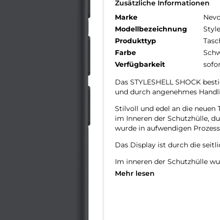
Zusätzliche Informationen
Marke
Nev
Modellbezeichnung
Styl
Produkttyp
Tasc
Farbe
Schw
Verfügbarkeit
sofo
Das STYLESHELL SHOCK bestich
und durch angenehmes Handl
Stilvoll und edel an die neu
im Inneren der Schutzhülle, d
wurde in aufwendigen Prozesse
Das Display ist durch die seit
Im inneren der Schutzhülle wu
zerkratzen des Smartphones ve
Mehr lesen
Die Anschlüsse, Knöpfe und Ka
Hochwertiges Schmutzabweisen