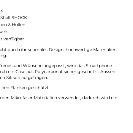
ox
eShell SHOCK
hen & Hüllen
arz
rt verfügbar
t durch ihr schmales Design, hochwertige Materialien
ing.
en Trends und Wünsche angepasst, wird das Smartphone
urch ein Case aus Polycarbonat sicher geschützt. Aussen
n Silikon aufgetragen.
lichen Flanken geschützt.
rden Mikrofaser Materialien verwendet, dadurch wird ein
rhindert.
mera bleiben voll zugänglich.
des Silikon Material.