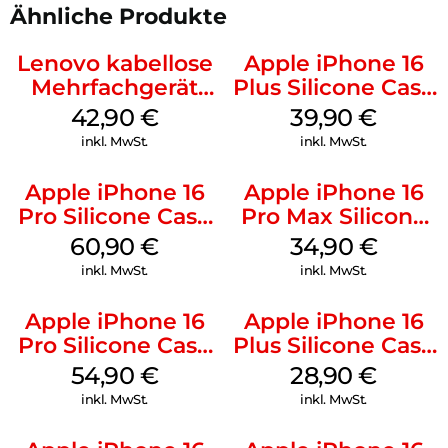
Ähnliche Produkte
Lenovo kabellose
Apple iPhone 16
Mehrfachgerät
Plus Silicone Case
Luna Grey
MagSafe Plum
42,90
€
39,90
€
inkl. MwSt.
inkl. MwSt.
Apple iPhone 16
Apple iPhone 16
Pro Silicone Case
Pro Max Silicone
MagSafe Stone
Case MagSafe
60,90
€
34,90
€
Gray
Denim
inkl. MwSt.
inkl. MwSt.
Apple iPhone 16
Apple iPhone 16
Pro Silicone Case
Plus Silicone Case
MagSafe Black
MagSafe Black
54,90
€
28,90
€
inkl. MwSt.
inkl. MwSt.