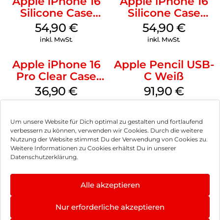
Apple iPhone 16
Apple iPhone 16
Silicone Case
Silicone Case
MagSafe Lake
MagSafe Black
54,90
€
54,90
€
Green
inkl. MwSt.
inkl. MwSt.
Apple iPhone 16
Apple Pencil USB-
Pro Clear Case
C Weiß
MagSafe
36,90
€
91,90
€
Transparent
inkl. MwSt.
inkl. MwSt.
Um unsere Website für Dich optimal zu gestalten und fortlaufend
verbessern zu können, verwenden wir Cookies. Durch die weitere
Nutzung der Website stimmst Du der Verwendung von Cookies zu.
Weitere Informationen zu Cookies erhältst Du in unserer
Impressum
Datenschutzerklärung.
AGB
Alle akzeptieren
Datenschutz
Nur erforderliche akzeptieren
Vertrag widerrufen