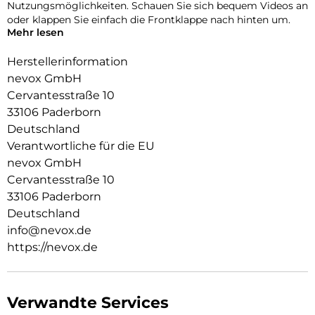
Nutzungsmöglichkeiten. Schauen Sie sich bequem Videos an
oder klappen Sie einfach die Frontklappe nach hinten um.
Mehr lesen
Durch die 2 unsichtbar integrierten Magneten wird die
Bedienung kinderleicht und die Schutzhülle öffnet sich nicht
Herstellerinformation
ungewollt.
nevox GmbH
Cervantesstraße 10
Beim Umklappen der Frontklappe wird diese ebenfalls durch
die Magneten auf der Rückseite fixiert, somit ist ein
33106 Paderborn
bequemes Telefonieren und Bedienen sichergestellt.
Deutschland
Verantwortliche für die EU
nevox GmbH
Cervantesstraße 10
33106 Paderborn
Deutschland
info@nevox.de
https://nevox.de
Verwandte Services