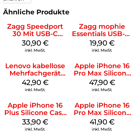
Ähnliche Produkte
Zagg Speedport
Zagg mophie
30 Mit USB-C
Essentials USB-C-
Kabel Weiß
20W Charger PD
30,90
€
19,90
€
Weiß
inkl. MwSt.
inkl. MwSt.
Lenovo kabellose
Apple iPhone 16
Mehrfachgerät
Pro Max Silicone
Luna Grey
Case MagSafe
42,90
€
47,90
€
Black
inkl. MwSt.
inkl. MwSt.
Apple iPhone 16
Apple iPhone 16
Plus Silicone Case
Pro Max Silicone
MagSafe Lake
Case MagSafe
33,90
€
41,90
€
Green
Ultramarine
inkl. MwSt.
inkl. MwSt.