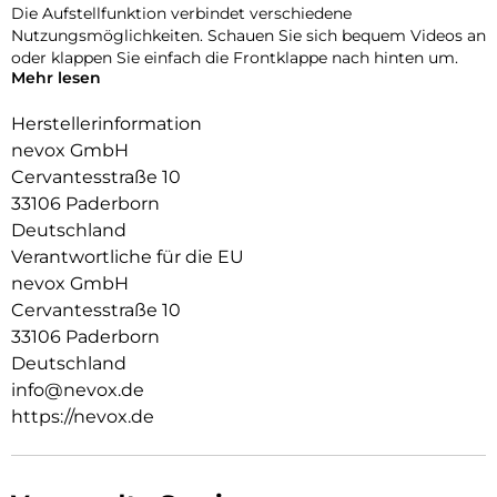
Die Aufstellfunktion verbindet verschiedene
Nutzungsmöglichkeiten. Schauen Sie sich bequem Videos an
oder klappen Sie einfach die Frontklappe nach hinten um.
Mehr lesen
Durch die 2 unsichtbar integrierten Magneten wird die
Bedienung kinderleicht und die Schutzhülle öffnet sich nicht
Herstellerinformation
ungewollt.
nevox GmbH
Cervantesstraße 10
Beim Umklappen der Frontklappe wird diese ebenfalls durch
die Magneten auf der Rückseite fixiert,
33106 Paderborn
somit ist ein bequemes Telefonieren und Bedienen
Deutschland
sichergestellt.
Verantwortliche für die EU
nevox GmbH
Cervantesstraße 10
33106 Paderborn
Deutschland
info@nevox.de
https://nevox.de