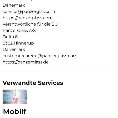
hergestellt und von Mode-, Kunst- und Musiktrends
Dänemark
beeinflusst wird. Wir kümmern uns um Menschen und die
service@panzerglas.com
Welt, in der wir leben. Wir legen Wert auf Nachhaltigkeit und
https://panzerglass.com
Selbstdarstellung. Wir kümmern uns um Technik und die
Verantwortliche für die EU
Lebensdauer von Technik. Verwandle dein Handy in ein
PanzerGlass A/S
stilvoll geschütztes Accessoire. Zeig der Welt, dass du dich
um sie sorgst.
Delta 8
8382 Hinnerup
Dänemark
customercareeu@panzerglass.com
https://panzerglass.de
Verwandte Services
Mobilfunk