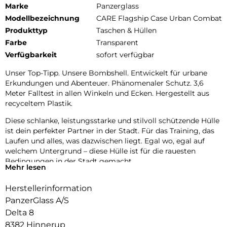
Marke
Panzerglass
Modellbezeichnung
CARE Flagship Case Urban Combat
Produkttyp
Taschen & Hüllen
Farbe
Transparent
Verfügbarkeit
sofort verfügbar
Unser Top-Tipp. Unsere Bombshell. Entwickelt für urbane
Erkundungen und Abenteuer. Phänomenaler Schutz. 3,6
Meter Falltest in allen Winkeln und Ecken. Hergestellt aus
recyceltem Plastik.
Diese schlanke, leistungsstarke und stilvoll schützende Hülle
ist dein perfekter Partner in der Stadt. Für das Training, das
Laufen und alles, was dazwischen liegt. Egal wo, egal auf
welchem Untergrund – diese Hülle ist für die rauesten
Bedingungen in der Stadt gemacht.
Mehr lesen
Außerdem bietet die Hülle einen verbesserten Kameraschutz,
Herstellerinformation
damit deine Selfies und Fotos nie in Gefahr sind.
PanzerGlass A/S
DARE TO CARE:
Delta 8
CARE ist eine verspielte, schützende internationale Tech- und
8382 Hinnerup
Lifestyle-Marke, die aus den hochwertigsten Materialien