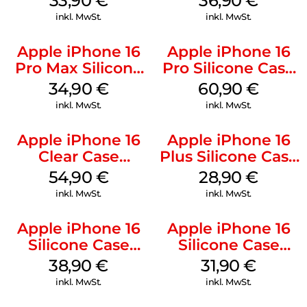
33,90
€
36,90
€
Mobile
inkl. MwSt.
inkl. MwSt.
Apple iPhone 16
Apple iPhone 16
Pro Max Silicone
Pro Silicone Case
Case MagSafe
MagSafe Stone
34,90
€
60,90
€
Denim
Gray
inkl. MwSt.
inkl. MwSt.
Apple iPhone 16
Apple iPhone 16
Clear Case
Plus Silicone Case
MagSafe
MagSafe Black
54,90
€
28,90
€
Transparent
inkl. MwSt.
inkl. MwSt.
Apple iPhone 16
Apple iPhone 16
Silicone Case
Silicone Case
MagSafe
MagSafe Fuchsia
38,90
€
31,90
€
Ultramarine
inkl. MwSt.
inkl. MwSt.