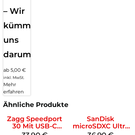
– Wir
kümmern
uns
darum!
ab 5,00 €
inkl. MwSt.
Mehr
erfahren
Ähnliche Produkte
Zagg Speedport
SanDisk
30 Mit USB-C
microSDXC Ultra
Kabel Weiß
128 GB + Adapter