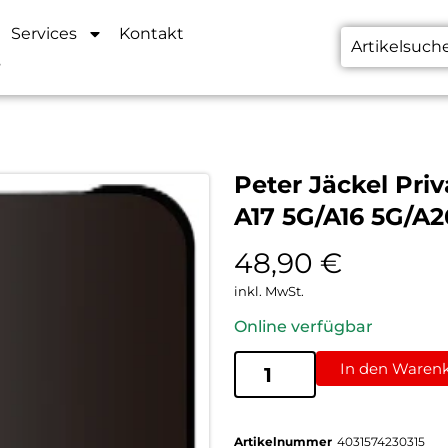
Services
Kontakt
s
Peter Jäckel Pri
A17 5G/A16 5G/A
48,90
€
inkl. MwSt.
Online verfügbar
In den Waren
Artikelnummer
4031574230315