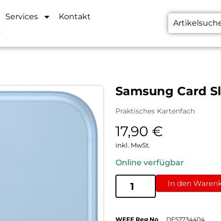
Services
Kontakt
s
Samsung Card Sl
Praktisches Kartenfach
17,90
€
inkl. MwSt.
Online verfügbar
In den Waren
WEEE Reg No
DE57734404