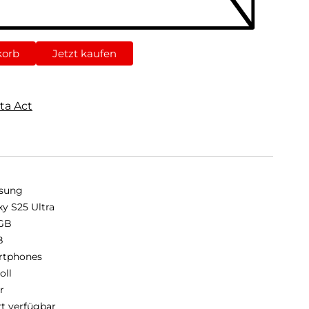
korb
Jetzt kaufen
ta Act
sung
xy S25 Ultra
GB
B
rtphones
oll
r
rt verfügbar