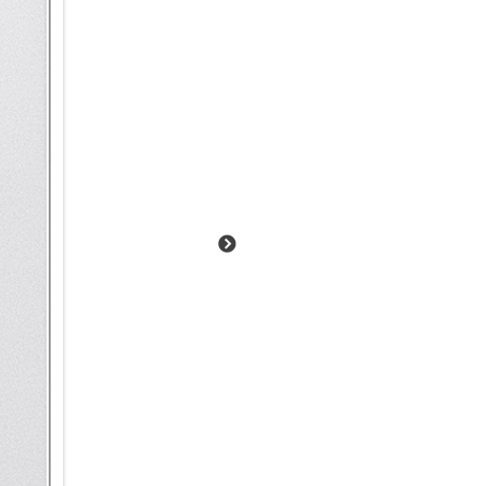
Galaxy AI.
Deine neue Informationszentra
Bleib auf dem Laufenden: mit 
Bar auf dem Sperrbildschirm z
Stoppuhr, Timer, Samsung Hea
dafür entsperren musst. So ka
deine zurückgelegte Trainings
Durch einfaches Antippen kann
vergrößern, um mehr Informatio
Einfach suchen per Text, Bild
Ob komplexe Suche oder spont
deinem Galaxy S25 Ultra jetzt n
Vorgängermodellen. Suche dir
auf deinem Smartphone. Und d
indem du Objekte oder Textpas
oder in einem Video ein, um me
alle Fotos aus Rom anzeigen. 
Arbeitsvertrages auf dem Sma
Dein Galaxy 25 Ultra kann die A
Bequem durch den Tag mit Mo
Vieles in unserem Alltag läu