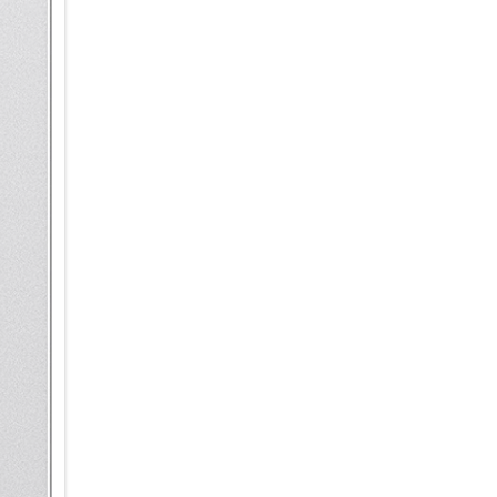
Ultra kann solche Muster anha
personalisierte Modi und Routi
Du fährst jeden Morgen um sie
S25 Ultra mit Galaxy AI bietet 
Navigation gestartet werden, 
SmartThings kannst du deine 
zuhause bist. Lass dir z.B. vo
den Saugroboter in Betrieb z
Smart kommunizieren – mit Li
Lass dich von deinem Galaxy S
unterstützen. Mit der Live Üb
Echtzeit übersetzen lassen. E
einen geschäftlichen Call in 
internationaler unterwegs bist
wichtige Telefonate nicht müh
deine Gespräche aufnehmen un
zurückgreifen kannst. Du kann
damit du auf einen Blick siehs
Anrufhistorie kannst du dann 
verblieben bist.
Wer Galaxy S25 Ultra sagt, m