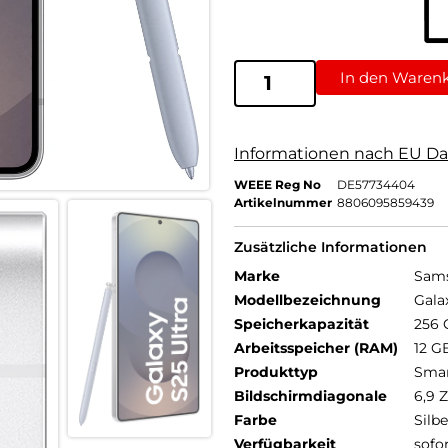
In den Waren
Informationen nach EU Da
WEEE Reg No
DE57734404
Artikelnummer
8806095859439
Zusätzliche Informationen
Marke
Sam
Modellbezeichnung
Gala
Speicherkapazität
256 
Arbeitsspeicher (RAM)
12 G
Produkttyp
Sma
Bildschirmdiagonale
6,9 Z
Farbe
Silbe
Verfügbarkeit
sofo