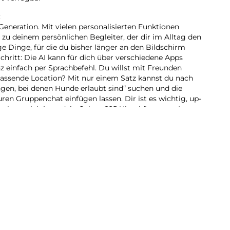
:
Generation. Mit vielen personalisierten Funktionen
 zu deinem persönlichen Begleiter, der dir im Alltag den
ge Dinge, für die du bisher länger an den Bildschirm
Schritt: Die AI kann für dich über verschiedene Apps
z einfach per Sprachbefehl. Du willst mit Freunden
assende Location? Mit nur einem Satz kannst du nach
ngen, bei denen Hunde erlaubt sind“ suchen und die
en Gruppenchat einfügen lassen. Dir ist es wichtig, up-
m kann sich jetzt dein Galaxy S25 Ultra kümmern. In
riefs versorgt es dich mit Tipps und Updates rund um
glichen Strecke zum Büro ist heute viel Verkehr? Schon
s du 10 Minuten früher
inen Schirm wirst du erinnert, wenn sich schlechtes
 nicht im Regen stehen gelassen – und auch im Dunkeln
imierung in Echtzeit machst du mit der hochauflösenden
ksvolle und klare Videoaufnahmen, die deine
So viel AI braucht Power. Mit dem Galaxy S25 Ultra kein
te for Galaxy-Prozessor ermöglicht nicht nur flüssige
beeindruckende Gaming-Sessions. Sei dir selbst mit
hre voraus und genieße den nächsten großen Sprung der