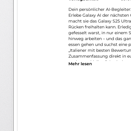
Dein persönlicher AI-Begleiter
Erlebe Galaxy AI der nächsten 
macht sie das Galaxy S25 Ultra
Rücken freihalten kann. Erledi
gefesselt warst, in nur einem 
hinweg arbeiten – und das gan
essen gehen und suchst eine p
„Italiener mit besten Bewertu
Zusammenfassung direkt in eur
to-date zu bleiben? Auch daru
Mehr lesen
Form von automatischen Now B
deine Routinen. Auf deiner tä
erhältst du die Mitteilung, das
losfahren solltest. Sogar an e
Wetter ankündigt. So wirst du
nicht: Dank AI-gestützter Opt
Kamera auch bei Nacht eindruc
Erinnerungen lebendig halten. 
Problem! Der Snapdragon 8 Eli
AI-Performance, sondern auch 
dem Galaxy S25 Ultra Lichtja