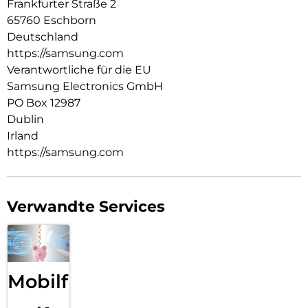
Frankfurter Straße 2
Der Schnellladeadapter Duo 50 Watt bietet Schutz vor
65760 Eschborn
Überstrom, Überhitzung und Kurzschlüssen und sorgt so für
ein sorgenfreies Ladeerlebnis.
Deutschland
https://samsung.com
Verantwortliche für die EU
Samsung Electronics GmbH
PO Box 12987
Dublin
Irland
https://samsung.com
Verwandte Services
Mobilfunk