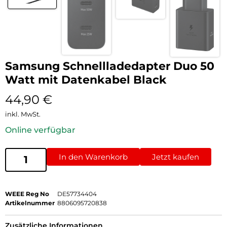
Samsung Schnellladedapter Duo 50
Watt mit Datenkabel Black
44,90
€
inkl. MwSt.
Online verfügbar
In den Warenkorb
Jetzt kaufen
WEEE Reg No
DE57734404
Artikelnummer
8806095720838
Zusätzliche Informationen