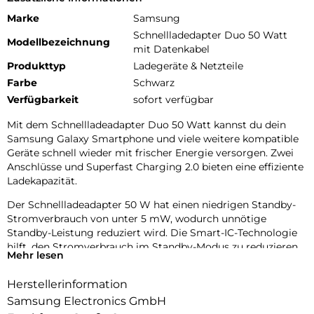
Marke
Samsung
Schnellladedapter Duo 50 Watt
Modellbezeichnung
mit Datenkabel
Produkttyp
Ladegeräte & Netzteile
Farbe
Schwarz
Verfügbarkeit
sofort verfügbar
Mit dem Schnellladeadapter Duo 50 Watt kannst du dein
Samsung Galaxy Smartphone und viele weitere kompatible
Geräte schnell wieder mit frischer Energie versorgen. Zwei
Anschlüsse und Superfast Charging 2.0 bieten eine effiziente
Ladekapazität.
Der Schnellladeadapter 50 W hat einen niedrigen Standby-
Stromverbrauch von unter 5 mW, wodurch unnötige
Standby-Leistung reduziert wird. Die Smart-IC-Technologie
hilft, den Stromverbrauch im Standby-Modus zu reduzieren.
Mehr lesen
Er ist eine ideale Komplettlösung: Lade dein Tablet,
Herstellerinformation
Smartphone oder jedes andere USB-C-kompatible Gerät
schnell auf.
Samsung Electronics GmbH