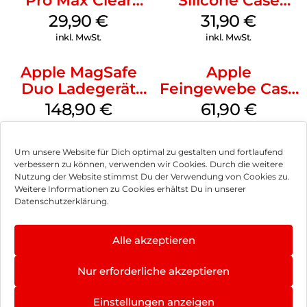
Pro Max Clear
Silicone Case
Case MagSafe
MagSafe Fuchsia
29,90
€
31,90
€
Transparent
inkl. MwSt.
inkl. MwSt.
Apple MagSafe
Apple
Duo Ladegerät
Feingewebe Case
Weiß
iPhone 15 Pro
148,90
€
61,90
€
MagSafe Schwarz
inkl. MwSt.
inkl. MwSt.
Um unsere Website für Dich optimal zu gestalten und fortlaufend
verbessern zu können, verwenden wir Cookies. Durch die weitere
Nutzung der Website stimmst Du der Verwendung von Cookies zu.
Weitere Informationen zu Cookies erhältst Du in unserer
Impressum
Datenschutzerklärung.
AGB
Alle akzeptieren
Datenschutz
Nur erforderliche akzeptieren
Vertrag widerrufen
Einstellungen anzeigen
Hinweis zur Batterieentsorgung