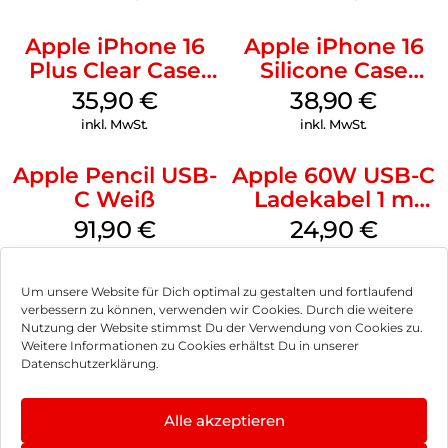
Apple iPhone 16
Apple iPhone 16
Plus Clear Case
Silicone Case
MagSafe
MagSafe
35,90
€
38,90
€
Transparent
Ultramarine
inkl. MwSt.
inkl. MwSt.
Apple Pencil USB-
Apple 60W USB-C
C Weiß
Ladekabel 1 m
Weiß
91,90
€
24,90
€
inkl. MwSt.
inkl. MwSt.
Um unsere Website für Dich optimal zu gestalten und fortlaufend
verbessern zu können, verwenden wir Cookies. Durch die weitere
Nutzung der Website stimmst Du der Verwendung von Cookies zu.
Weitere Informationen zu Cookies erhältst Du in unserer
Impressum
Datenschutzerklärung.
AGB
Alle akzeptieren
Datenschutz