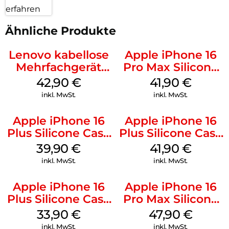
erfahren
Ähnliche Produkte
Lenovo kabellose
Apple iPhone 16
Mehrfachgerät
Pro Max Silicone
Luna Grey
Case MagSafe
42,90
€
41,90
€
Ultramarine
inkl. MwSt.
inkl. MwSt.
Apple iPhone 16
Apple iPhone 16
Plus Silicone Case
Plus Silicone Case
MagSafe Plum
MagSafe Stone
39,90
€
41,90
€
Gray
inkl. MwSt.
inkl. MwSt.
Apple iPhone 16
Apple iPhone 16
Plus Silicone Case
Pro Max Silicone
MagSafe Lake
Case MagSafe
33,90
€
47,90
€
Green
Black
inkl. MwSt.
inkl. MwSt.