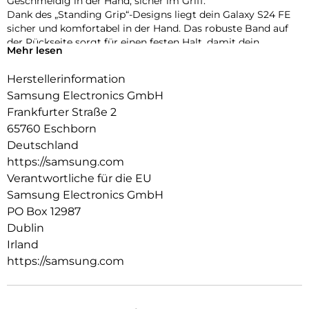
Geschmeidig in der Hand, sicher im Griff:
Dank des „Standing Grip“-Designs liegt dein Galaxy S24 FE
sicher und komfortabel in der Hand. Das robuste Band auf
der Rückseite sorgt für einen festen Halt, damit dein
Mehr lesen
Smartphone gut geschützt bei Stürzen bleibt.
Herstellerinformation
Hände frei für maximale Produktivität:
Genieße deine Lieblingsserien, ohne dass du dein
Samsung Electronics GmbH
Smartphone ständig festhalten musst. Stelle dein
Frankfurter Straße 2
Smartphone mit dem Band auf der Rückseite des Standing
65760 Eschborn
Grip Case auf und schon kannst du ganz komfortabel deine
Deutschland
Inhalte ansehen. Deine Hände bleiben so für die wirklich
https://samsung.com
wichtigen Dinge frei.
Verantwortliche für die EU
Samsung Electronics GmbH
PO Box 12987
Dublin
Irland
https://samsung.com