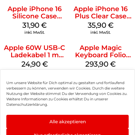
Apple iPhone 16
Apple iPhone 16
Silicone Case
Plus Clear Case
MagSafe Fuchsia
MagSafe
31,90
€
35,90
€
Transparent
inkl. MwSt.
inkl. MwSt.
Apple 60W USB-C
Apple Magic
Ladekabel 1 m
Keyboard Folio
Weiß
iPad 10.9″ (10.Gen.)
24,90
€
293,90
€
Weiß
inkl. MwSt.
inkl. MwSt.
Um unsere Website für Dich optimal zu gestalten und fortlaufend
verbessern zu können, verwenden wir Cookies. Durch die weitere
Nutzung der Website stimmst Du der Verwendung von Cookies zu.
Weitere Informationen zu Cookies erhältst Du in unserer
Impressum
Datenschutzerklärung.
AGB
Alle akzeptieren
Datenschutz