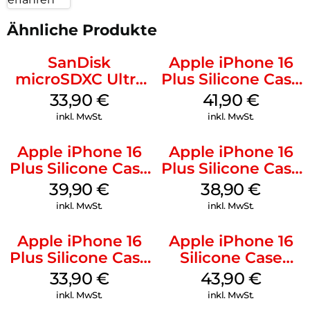
Ähnliche Produkte
SanDisk
Apple iPhone 16
microSDXC Ultra
Plus Silicone Case
128 GB + Adapter
MagSafe Stone
33,90
€
41,90
€
Mobile
Gray
inkl. MwSt.
inkl. MwSt.
Apple iPhone 16
Apple iPhone 16
Plus Silicone Case
Plus Silicone Case
MagSafe Plum
MagSafe Denim
39,90
€
38,90
€
inkl. MwSt.
inkl. MwSt.
Apple iPhone 16
Apple iPhone 16
Plus Silicone Case
Silicone Case
MagSafe Lake
MagSafe Plum
33,90
€
43,90
€
Green
inkl. MwSt.
inkl. MwSt.