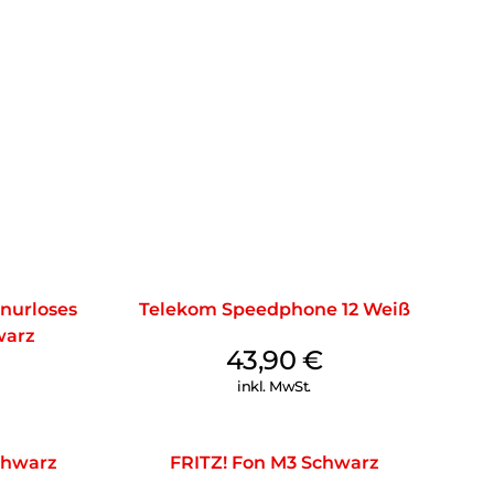
nurloses
Telekom Speedphone 12 Weiß
warz
43,90
€
inkl. MwSt.
chwarz
FRITZ! Fon M3 Schwarz