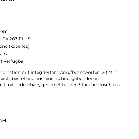
kom
s PA 207 PLUS
one (kabellos)
arz
rt verfügbar
bination mit integriertem Anrufbeantworter (20 Min.
reich, bestehend aus einer schnurgebundenen
eil mit Ladeschale, geeignet für den Standardanschluss.
mbH