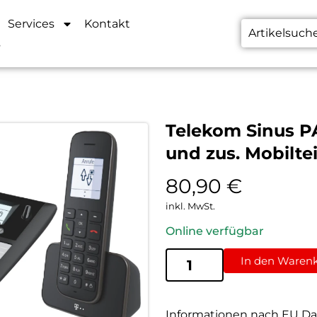
Services
Kontakt
s
Telekom Sinus PA
und zus. Mobilte
80,90
€
inkl. MwSt.
Online verfügbar
In den Waren
Informationen nach EU Da