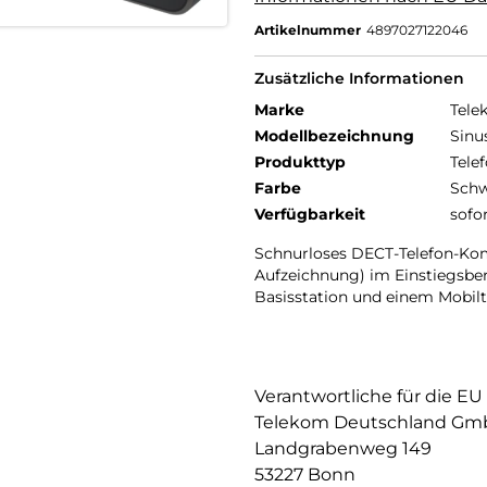
Artikelnummer
4897027122046
Zusätzliche Informationen
Marke
Tele
Modellbezeichnung
Sinu
Produkttyp
Telef
Farbe
Schw
Verfügbarkeit
sofo
Schnurloses DECT-Telefon-Kom
Aufzeichnung) im Einstiegsbe
Basisstation und einem Mobilt
Verantwortliche für die EU
Telekom Deutschland G
Landgrabenweg 149
53227 Bonn