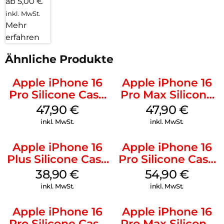
ab 5,00 €
inkl. MwSt.
Mehr
erfahren
Ähnliche Produkte
Apple iPhone 16
Apple iPhone 16
Pro Silicone Case
Pro Max Silicone
MagSafe Denim
Case MagSafe
47,90
€
47,90
€
Black
inkl. MwSt.
inkl. MwSt.
Apple iPhone 16
Apple iPhone 16
Plus Silicone Case
Pro Silicone Case
MagSafe Denim
MagSafe Black
38,90
€
54,90
€
inkl. MwSt.
inkl. MwSt.
Apple iPhone 16
Apple iPhone 16
Pro Silicone Case
Pro Max Silicone