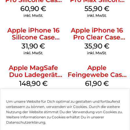
MagSafe Stone
Case MagSafe
60,90
€
55,90
€
Gray
Stone Gray
inkl. MwSt.
inkl. MwSt.
Apple iPhone 16
Apple iPhone 16
Silicone Case
Pro Clear Case
MagSafe Fuchsia
MagSafe
31,90
€
35,90
€
Transparent
inkl. MwSt.
inkl. MwSt.
Apple MagSafe
Apple
Duo Ladegerät
Feingewebe Case
Weiß
iPhone 15 Pro
148,90
€
61,90
€
MagSafe Schwarz
inkl. MwSt.
inkl. MwSt.
Um unsere Website für Dich optimal zu gestalten und fortlaufend
verbessern zu können, verwenden wir Cookies. Durch die weitere
Nutzung der Website stimmst Du der Verwendung von Cookies zu.
Weitere Informationen zu Cookies erhältst Du in unserer
Impressum
Datenschutzerklärung.