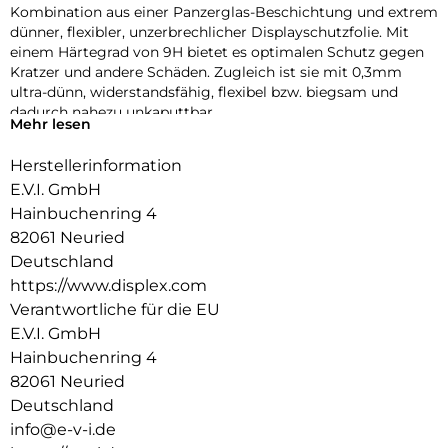
Kombination aus einer Panzerglas-Beschichtung und extrem
dünner, flexibler, unzerbrechlicher Displayschutzfolie. Mit
einem Härtegrad von 9H bietet es optimalen Schutz gegen
Kratzer und andere Schäden. Zugleich ist sie mit 0,3mm
ultra-dünn, widerstandsfähig, flexibel bzw. biegsam und
dadurch nahezu unkaputtbar.
Mehr lesen
Die DISPLEX Smart Glass Schutzfolie wird mit modernster
Herstellerinformation
Lasertechnologie in unserer Produktion In Straubing
gefertigt und exakt an die Kontur des Smartphone Displays
E.V.I. GmbH
angepasst – Made in Germany. Die uneingeschränkte
Hainbuchenring 4
Funktionalität, Farbbrillanz und Hüllenkompatibilität sind
82061 Neuried
selbstverständlich garantiert.
Deutschland
Hüllenfreundlich:
https://www.displex.com
Die iPhone 12 Schutzfolie wird bis auf 5/100 mm genau auf
Verantwortliche für die EU
die Smartphone Konturen gefertigt und passt somit perfekt
E.V.I. GmbH
auf Ihr Smartphone. Außerdem ist die Schutzfolie ultradünn.
Hainbuchenring 4
Somit lassen sich alle handelsüblichen Handyhüllen mit der
iPhone 12 Pro Panzerfolie benutzen. Durch einen
82061 Neuried
kombinierten Schutz aus DISPLEX Smart Glass und Ihrer
Deutschland
Handyhülle wird Ihr Smartphone rundum optimal geschützt.
info@e-v-i.de