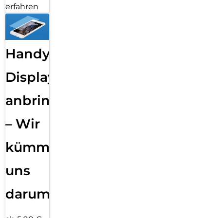
erfahren
Handy
Displayfolie
anbringen
– Wir
kümmern
uns
darum!