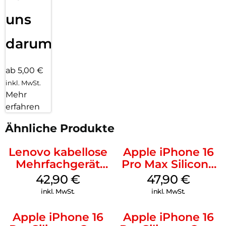
uns
darum!
ab 5,00 €
inkl. MwSt.
Mehr
erfahren
Ähnliche Produkte
Lenovo kabellose
Apple iPhone 16
Mehrfachgerät
Pro Max Silicone
Luna Grey
Case MagSafe
42,90
€
47,90
€
Black
inkl. MwSt.
inkl. MwSt.
Apple iPhone 16
Apple iPhone 16