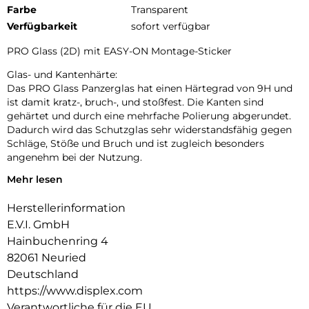
Farbe
Transparent
Verfügbarkeit
sofort verfügbar
PRO Glass (2D) mit EASY-ON Montage-Sticker
Glas- und Kantenhärte:
Das PRO Glass Panzerglas hat einen Härtegrad von 9H und
ist damit kratz-, bruch-, und stoßfest. Die Kanten sind
gehärtet und durch eine mehrfache Polierung abgerundet.
Dadurch wird das Schutzglas sehr widerstandsfähig gegen
Schläge, Stöße und Bruch und ist zugleich besonders
angenehm bei der Nutzung.
Mehr lesen
Hüllenfreundlich:
PRO Glass wird bis auf 5/100 mm genau auf die Smartphone
Herstellerinformation
Konturen gefertigt und passt somit perfekt auf Ihr
Smartphone. Außerdem ist die Schutzfolie ultradünn. Somit
E.V.I. GmbH
lassen sich alle handelsüblichen Schutzhüllen & Cases mit
Hainbuchenring 4
der Panzerglasfolie benutzen. Durch einen kombinierten
82061 Neuried
Schutz aus PRO Glass und Ihrer Lieblingshülle wird Ihr
Deutschland
Smartphone rundum optimal geschützt.
https://www.displex.com
Anti Fingerprint:
Verantwortliche für die EU