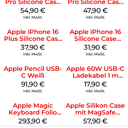
Pro Silicone Case
Pro Silicone Case
MagSafe Black
MagSafe Denim
54,90
€
47,90
€
inkl. MwSt.
inkl. MwSt.
Apple iPhone 16
Apple iPhone 16
Plus Silicone Case
Silicone Case
MagSafe Lake
MagSafe Fuchsia
37,90
€
31,90
€
Green
inkl. MwSt.
inkl. MwSt.
Apple Pencil USB-
Apple 60W USB-C
C Weiß
Ladekabel 1 m
Weiß
91,90
€
17,90
€
inkl. MwSt.
inkl. MwSt.
Apple Magic
Apple Silikon Case
Keyboard Folio
mit MagSafe
iPad 10.9″ (10.Gen.)
iPhone 14 Pro
293,90
€
57,90
€
Weiß
(PRODUCT)RED
inkl. MwSt.
inkl. MwSt.