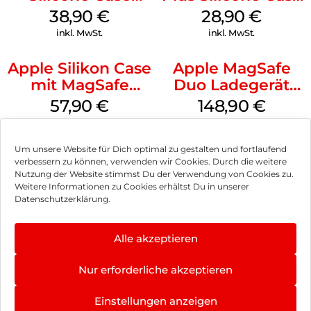
MagSafe
MagSafe Black
38,90
€
28,90
€
Ultramarine
inkl. MwSt.
inkl. MwSt.
Apple Silikon Case
Apple MagSafe
mit MagSafe
Duo Ladegerät
iPhone 14 Pro
Weiß
57,90
€
148,90
€
(PRODUCT)RED
inkl. MwSt.
inkl. MwSt.
Um unsere Website für Dich optimal zu gestalten und fortlaufend
verbessern zu können, verwenden wir Cookies. Durch die weitere
Nutzung der Website stimmst Du der Verwendung von Cookies zu.
Weitere Informationen zu Cookies erhältst Du in unserer
Impressum
Datenschutzerklärung.
AGB
Alle akzeptieren
Datenschutz
Nur erforderliche akzeptieren
Vertrag widerrufen
Einstellungen anzeigen
Hinweis zur Batterieentsorgung