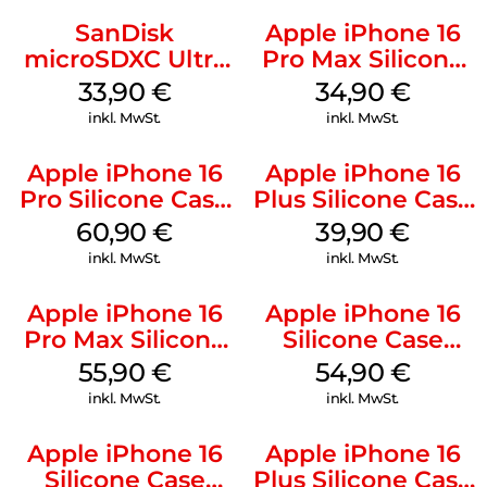
SanDisk
Apple iPhone 16
microSDXC Ultra
Pro Max Silicone
128 GB + Adapter
Case MagSafe
33,90
€
34,90
€
Mobile
Denim
inkl. MwSt.
inkl. MwSt.
Apple iPhone 16
Apple iPhone 16
Pro Silicone Case
Plus Silicone Case
MagSafe Stone
MagSafe Plum
60,90
€
39,90
€
Gray
inkl. MwSt.
inkl. MwSt.
Apple iPhone 16
Apple iPhone 16
Pro Max Silicone
Silicone Case
Case MagSafe
MagSafe Black
55,90
€
54,90
€
Stone Gray
inkl. MwSt.
inkl. MwSt.
Apple iPhone 16
Apple iPhone 16
Silicone Case
Plus Silicone Case