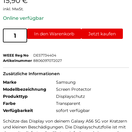
15,90
€
inkl. MwSt.
Online verfügbar
In den Warenkorb
Jetzt kaufen
WEEE Reg No
DE57734404
Artikelnummer
8806097072027
Zusätzliche Informationen
Marke
Samsung
Modellbezeichnung
Screen Protector
Produkttyp
Displayschutz
Farbe
Transparent
Verfügbarkeit
sofort verfügbar
Schütze das Display von deinem Galaxy A56 5G vor Kratzern
und kleinen Beschädigungen. Die Displayschutzfolie ist mit