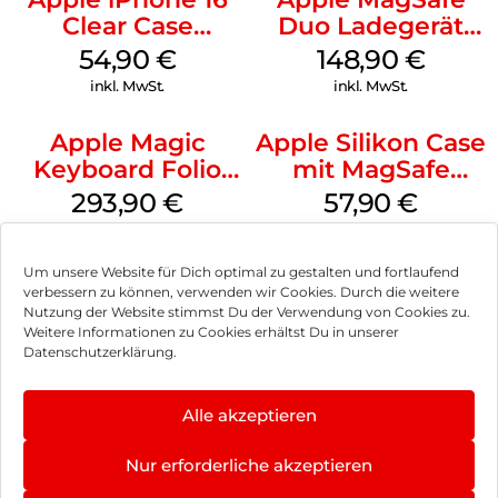
Clear Case
Duo Ladegerät
MagSafe
Weiß
54,90
€
148,90
€
Transparent
inkl. MwSt.
inkl. MwSt.
Apple Magic
Apple Silikon Case
Keyboard Folio
mit MagSafe
iPad 10.9″ (10.Gen.)
iPhone 14 Pro
293,90
€
57,90
€
Weiß
(PRODUCT)RED
inkl. MwSt.
inkl. MwSt.
Um unsere Website für Dich optimal zu gestalten und fortlaufend
verbessern zu können, verwenden wir Cookies. Durch die weitere
Nutzung der Website stimmst Du der Verwendung von Cookies zu.
Weitere Informationen zu Cookies erhältst Du in unserer
Impressum
Datenschutzerklärung.
AGB
Alle akzeptieren
Datenschutz
Nur erforderliche akzeptieren
Vertrag widerrufen