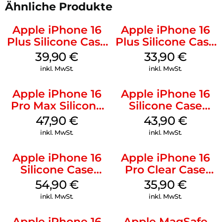
Ähnliche Produkte
Apple iPhone 16
Apple iPhone 16
Plus Silicone Case
Plus Silicone Case
MagSafe Plum
MagSafe Lake
39,90
€
33,90
€
Green
inkl. MwSt.
inkl. MwSt.
Apple iPhone 16
Apple iPhone 16
Pro Max Silicone
Silicone Case
Case MagSafe
MagSafe Plum
47,90
€
43,90
€
Black
inkl. MwSt.
inkl. MwSt.
Apple iPhone 16
Apple iPhone 16
Silicone Case
Pro Clear Case
MagSafe Lake
MagSafe
54,90
€
35,90
€
Green
Transparent
inkl. MwSt.
inkl. MwSt.
Apple iPhone 16
Apple MagSafe